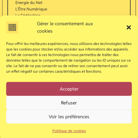
Energie du Net
L’Être Numérique
La Fédération
Lisa Humphrey
Gérer le consentement aux
Machine à Rêves
cookies
Mark Lehanne
Masques connectés
Pour offrir les meilleures expériences, nous utilisons des technologies telles
Navi
que les cookies pour stocker et/ou accéder aux informations des appareils.
Net Libre et Net
Le fait de consentir à ces technologies nous permettra de traiter des
données telles que le comportement de navigation ou les ID uniques sur ce
Contaminé
site. Le fait de ne pas consentir ou de retirer son consentement peut avoir
Nocturne
un effet négatif sur certaines caractéristiques et fonctions.
Non-Citoyens
Parti Libertaire
Peste Verte
Accepter
Pirates & Corsaires
Simon Léminence
Refuser
Suraj Shankar
Voir les préférences
Politique de cookies