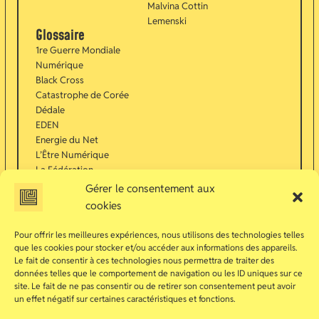
Malvina Cottin
Lemenski
Glossaire
1re Guerre Mondiale
Numérique
Black Cross
Catastrophe de Corée
Dédale
EDEN
Energie du Net
L’Être Numérique
La Fédération
Lisa Humphrey
Gérer le consentement aux
Machine à Rêves
cookies
Mark Lehanne
Masques connectés
Pour offrir les meilleures expériences, nous utilisons des technologies telles
Navi
que les cookies pour stocker et/ou accéder aux informations des appareils.
Net Libre et Net
Le fait de consentir à ces technologies nous permettra de traiter des
données telles que le comportement de navigation ou les ID uniques sur ce
Contaminé
site. Le fait de ne pas consentir ou de retirer son consentement peut avoir
Nocturne
un effet négatif sur certaines caractéristiques et fonctions.
Non-Citoyens